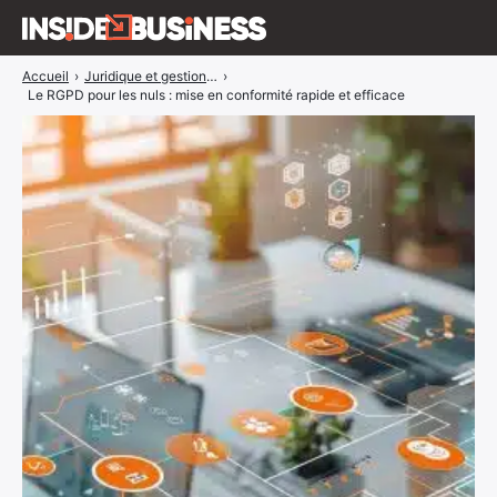
Accueil
›
Juridique et gestion d’entreprise
›
Insidebusiness
Le RGPD pour les nuls : mise en conformité rapide et efficace
A propos
Interviews
Blog
ÉVÉNEMENTS