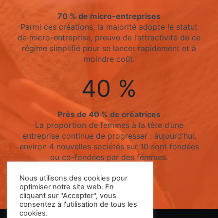
70 % de micro-entreprises
Parmi ces créations, la majorité adopte le statut
de micro-entreprise, preuve de l’attractivité de ce
régime simplifié pour se lancer rapidement et à
moindre coût.
40 %
Près de 40 % de créatrices
La proportion de femmes à la tête d’une
entreprise continue de progresser : aujourd’hui,
environ 4 nouvelles sociétés sur 10 sont fondées
ou co-fondées par des femmes.
Nous utilisons des cookies pour
optimiser notre site web. En
cliquant sur "Accepter", vous
consentez à l'utilisation de tous les
cookies.