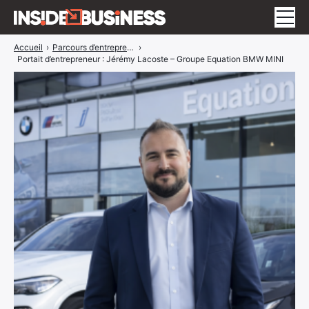
Accueil
›
Parcours d’entrepreneurs
›
Insidebusiness
Portait d’entrepreneur : Jérémy Lacoste – Groupe Equation BMW MINI
A propos
Interviews
Blog
ÉVÉNEMENTS