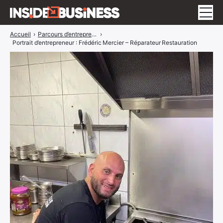
Accueil
›
Parcours d’entrepreneurs
›
Insidebusiness
Portrait d’entrepreneur : Frédéric Mercier – Réparateur Restauration
A propos
Interviews
Blog
ÉVÉNEMENTS