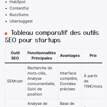
HubSpot
Contentful
BuzzSumo
Ubersuggest
Tableau comparatif des outils
SEO pour startups
Outil
Fonctionnalités
Avantages
Prix
SEO
Principales
Recherche de
mots-clés,
Interface
À partir
Analyse
complète,
SEMrush
de
concurrentielle,
Données
119€/mois
Suivi de
précises
position
Analyse de
Base de