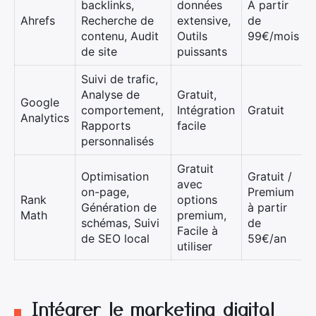
backlinks,
données
À partir
Ahrefs
Recherche de
extensive,
de
contenu, Audit
Outils
99€/mois
de site
puissants
Suivi de trafic,
Analyse de
Gratuit,
Google
comportement,
Intégration
Gratuit
Analytics
Rapports
facile
personnalisés
Gratuit
Optimisation
Gratuit /
avec
on-page,
Premium
Rank
options
Génération de
à partir
Math
premium,
schémas, Suivi
de
Facile à
de SEO local
59€/an
utiliser
Intégrer le marketing digital