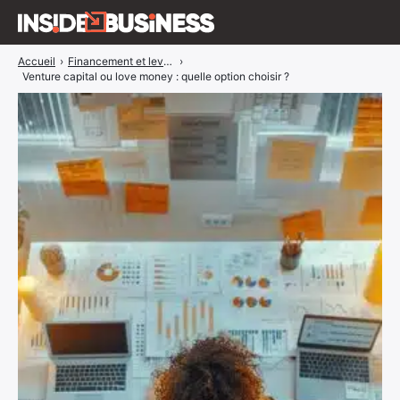
Accueil
›
Financement et levée de Fonds
›
Insidebusiness
Venture capital ou love money : quelle option choisir ?
A propos
Interviews
Blog
ÉVÉNEMENTS